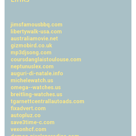
jimsfamousbbq.com
libertywalk-usa.com
australiamovie.net
gizmobird.co.uk
mp3djsong.com
coursdanglaistoulouse.com
neptunuslex.com
auguri-di-natale.info
michelewatch.us
omega--watches.us
breitling-watches.us
tgarnettcentrallautoads.com
fixadvert.com
autopluz.co
save3time-c.com
vexonhcf.com