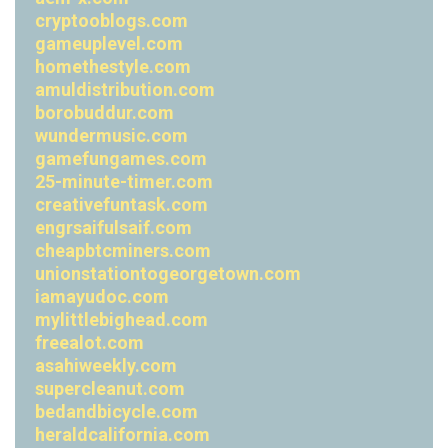
cryptooblogs.com
gameuplevel.com
homethestyle.com
amuldistribution.com
borobuddur.com
wundermusic.com
gamefungames.com
25-minute-timer.com
creativefuntask.com
engrsaifulsaif.com
cheapbtcminers.com
unionstationtogeorgetown.com
iamayudoc.com
mylittlebighead.com
freealot.com
asahiweekly.com
supercleanut.com
bedandbicycle.com
heraldcalifornia.com