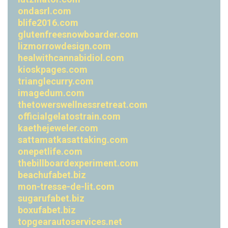
ondasrl.com
blife2016.com
glutenfreesnowboarder.com
lizmorrowdesign.com
healwithcannabidiol.com
kioskpages.com
trianglecurry.com
imagedum.com
thetowerswellnessretreat.com
officialgelatostrain.com
kaethejeweler.com
sattamatkasattaking.com
onepetlife.com
thebillboardexperiment.com
beachufabet.biz
mon-tresse-de-lit.com
sugarufabet.biz
boxufabet.biz
topgearautoservices.net