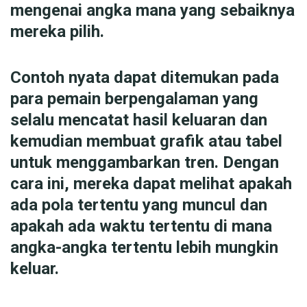
mengenai angka mana yang sebaiknya
mereka pilih.
Contoh nyata dapat ditemukan pada
para pemain berpengalaman yang
selalu mencatat hasil keluaran dan
kemudian membuat grafik atau tabel
untuk menggambarkan tren. Dengan
cara ini, mereka dapat melihat apakah
ada pola tertentu yang muncul dan
apakah ada waktu tertentu di mana
angka-angka tertentu lebih mungkin
keluar.