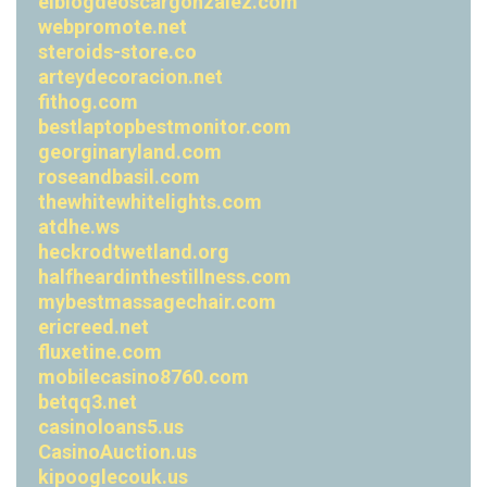
elblogdeoscargonzalez.com
webpromote.net
steroids-store.co
arteydecoracion.net
fithog.com
bestlaptopbestmonitor.com
georginaryland.com
roseandbasil.com
thewhitewhitelights.com
atdhe.ws
heckrodtwetland.org
halfheardinthestillness.com
mybestmassagechair.com
ericreed.net
fluxetine.com
mobilecasino8760.com
betqq3.net
casinoloans5.us
CasinoAuction.us
kipooglecouk.us