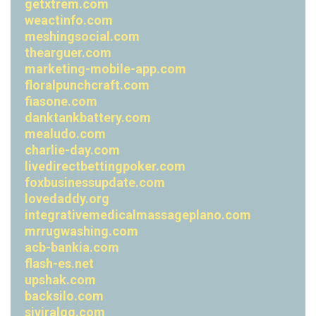
getxtrem.com
weactinfo.com
meshingsocial.com
thearguer.com
marketing-mobile-app.com
floralpunchcraft.com
fiasone.com
danktankbattery.com
mealudo.com
charlie-day.com
livedirectbettingpoker.com
foxbusinessupdate.com
lovedaddy.org
integrativemedicalmassageplano.com
mrrugwashing.com
acb-bankia.com
flash-es.net
upshak.com
backsilo.com
siviralqq.com