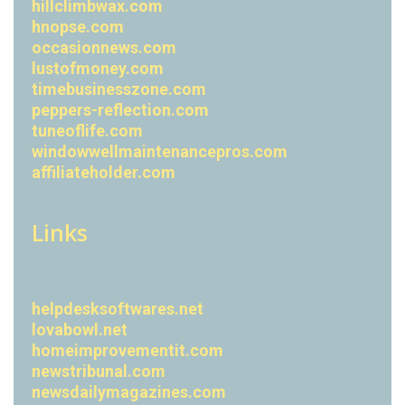
hillclimbwax.com
hnopse.com
occasionnews.com
lustofmoney.com
timebusinesszone.com
peppers-reflection.com
tuneoflife.com
windowwellmaintenancepros.com
affiliateholder.com
Links
helpdesksoftwares.net
lovabowl.net
homeimprovementit.com
newstribunal.com
newsdailymagazines.com