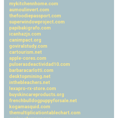
mykitchennhome.com
aumoulinvert.com
thefoodiepassport.com
superwindowproject.com
papibakigrafo.com
icanhazjs.com
canimpact.org
goviralstudy.com
cartourism.net
apple-cores.com
pulserasdeactividad10.com
barbaracarlotti.com
desktopmining.net
inthebleachers.net
lexapro-rx-store.com
buyskincareproducts.org
frenchbulldogpuppyforsale.net
kogamasquid.com
themultiplicationtablechart.com