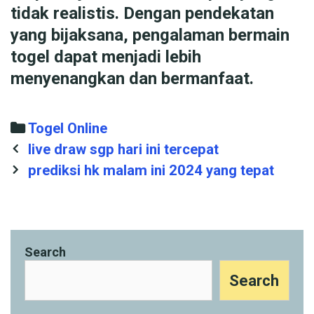
tidak realistis. Dengan pendekatan
yang bijaksana, pengalaman bermain
togel dapat menjadi lebih
menyenangkan dan bermanfaat.
Categories
Togel Online
Post
live draw sgp hari ini tercepat
navigation
prediksi hk malam ini 2024 yang tepat
Search
Search